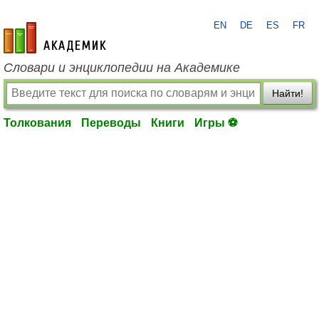
EN
DE
ES
FR
academic.ru
Словари и энциклопедии на Академике
Найти!
Толкования
Переводы
Книги
Игры ⚽