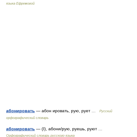
языка Ефремовой
абонировать
— абон ировать, рую, рует …
Русский
орфографический словарь
абонировать
— (I), абони/рую, руешь, руют …
Орфографический словарь русского языка