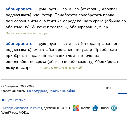
абонировать
— рую, руешь; св. и нсв. [от франц. abonner
подписывать]. что. Устар. Приобрести приобретать право
пользования чем л. в течение определённого срока (обычно по
абонементу). А. ложу в театре. ◁ Абонирование, я; ср …
Энциклопедический словарь
абонировать
— рую, руешь; св. и нсв. (от франц. abonner
подписывать) см. тж. абонирование что устар. Приобрести
приобретать право пользования чем л. в течение
определённого срока (обычно по абонементу) Абони/ровать
ложу в театре …
Словарь многих выражений
© Академик, 2000-2026
18+
Обратная связь:
Техподдержка
,
Реклама на сайте
👣 Путешествия
Экспорт словарей на сайты
, сделанные на PHP,
Joomla,
Drupal,
WordPress, MODx.