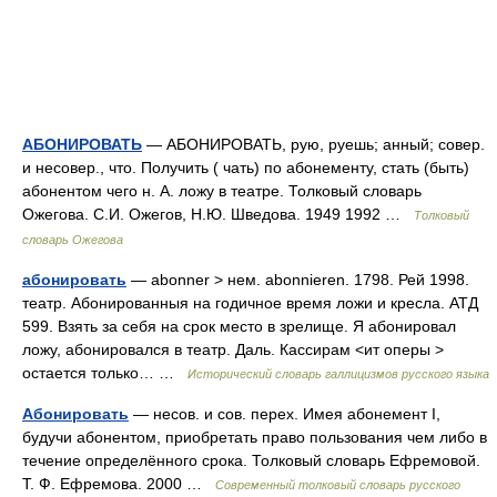
АБОНИРОВАТЬ
— АБОНИРОВАТЬ, рую, руешь; анный; совер.
и несовер., что. Получить ( чать) по абонементу, стать (быть)
абонентом чего н. А. ложу в театре. Толковый словарь
Ожегова. С.И. Ожегов, Н.Ю. Шведова. 1949 1992 …
Толковый
словарь Ожегова
абонировать
— abonner > нем. abonnieren. 1798. Рей 1998.
театр. Абонированныя на годичное время ложи и кресла. АТД
599. Взять за себя на срок место в зрелище. Я абонировал
ложу, абонировался в театр. Даль. Кассирам <ит оперы >
остается только… …
Исторический словарь галлицизмов русского языка
Абонировать
— несов. и сов. перех. Имея абонемент I,
будучи абонентом, приобретать право пользования чем либо в
течение определённого срока. Толковый словарь Ефремовой.
Т. Ф. Ефремова. 2000 …
Современный толковый словарь русского