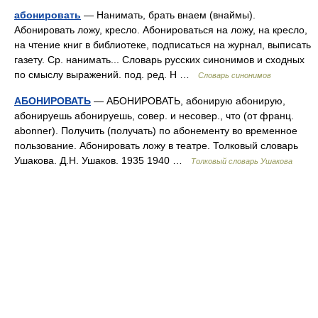
абонировать
— Нанимать, брать внаем (внаймы).
Абонировать ложу, кресло. Абонироваться на ложу, на кресло,
на чтение книг в библиотеке, подписаться на журнал, выписать
газету. Ср. нанимать... Словарь русских синонимов и сходных
по смыслу выражений. под. ред. Н …
Словарь синонимов
АБОНИРОВАТЬ
— АБОНИРОВАТЬ, абонирую абонирую,
абонируешь абонируешь, совер. и несовер., что (от франц.
abonner). Получить (получать) по абонементу во временное
пользование. Абонировать ложу в театре. Толковый словарь
Ушакова. Д.Н. Ушаков. 1935 1940 …
Толковый словарь Ушакова