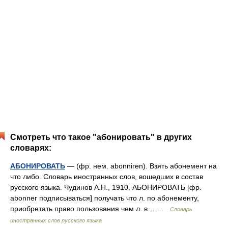
Смотреть что такое "абонировать" в других
словарях:
АБОНИРОВАТЬ
— (фр. нем. abonniren). Взять абонемент на
что либо. Словарь иностранных слов, вошедших в состав
русского языка. Чудинов А.Н., 1910. АБОНИРОВАТЬ [фр.
abonner подписываться] получать что л. по абонементу,
приобретать право пользования чем л. в… …
Словарь
иностранных слов русского языка